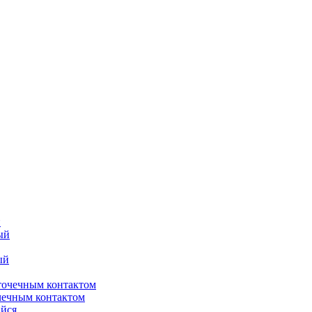
й
чечным контактом