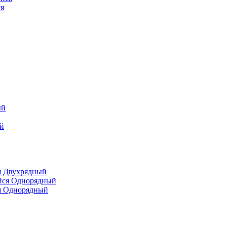
я
я Двухрядный
я Однорядный