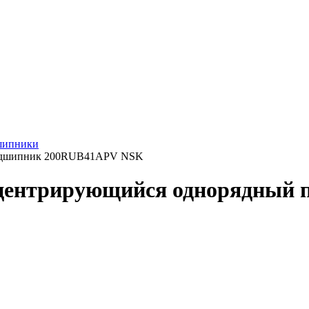
шипники
подшипник 200RUB41APV NSK
центрирующийся однорядный