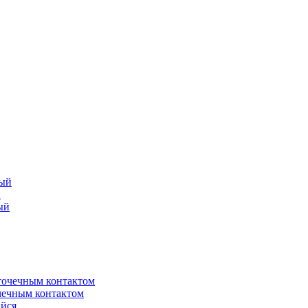
й
чечным контактом