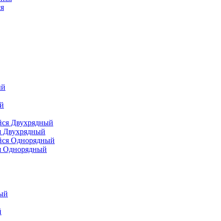
я
я Двухрядный
я Однорядный