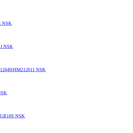
R NSK
1J NSK
212049/HM212011 NSK
NSK
0BGR10S NSK