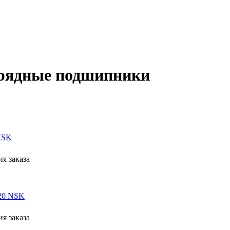
хрядные подшипники
NSK
я заказа
20 NSK
я заказа