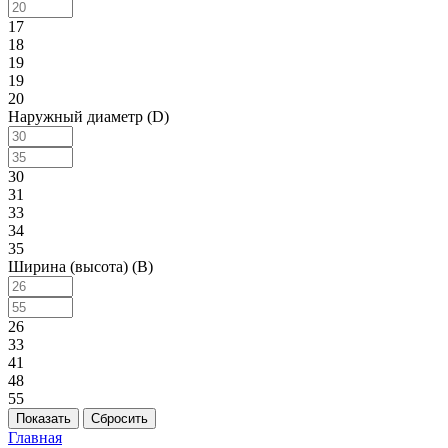
17
18
19
19
20
Наружный диаметр (D)
30
31
33
34
35
Ширина (высота) (B)
26
33
41
48
55
Сбросить
Главная