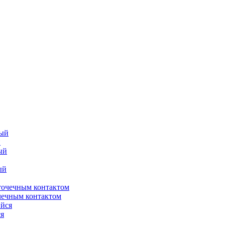
й
чечным контактом
я