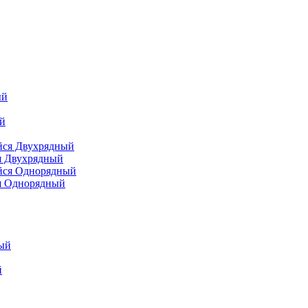
я Двухрядный
я Однорядный