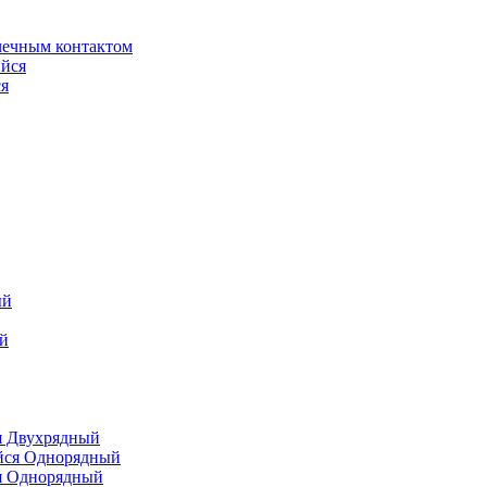
чечным контактом
я
я Двухрядный
я Однорядный